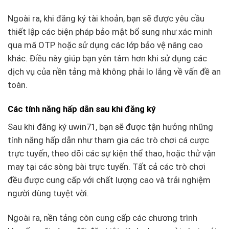
Ngoài ra, khi đăng ký tài khoản, bạn sẽ được yêu cầu
thiết lập các biện pháp bảo mật bổ sung như xác minh
qua mã OTP hoặc sử dụng các lớp bảo vệ nâng cao
khác. Điều này giúp bạn yên tâm hơn khi sử dụng các
dịch vụ của nền tảng mà không phải lo lắng về vấn đề an
toàn.
Các tính năng hấp dẫn sau khi đăng ký
Sau khi đăng ký uwin71, bạn sẽ được tận hưởng những
tính năng hấp dẫn như tham gia các trò chơi cá cược
trực tuyến, theo dõi các sự kiện thể thao, hoặc thử vận
may tại các sòng bài trực tuyến. Tất cả các trò chơi
đều được cung cấp với chất lượng cao và trải nghiệm
người dùng tuyệt vời.
Ngoài ra, nền tảng còn cung cấp các chương trình