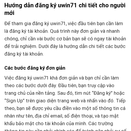
Hướng dẫn đăng ký uwin71 chi tiết cho người
mới
Để tham gia đăng ký uwin71, việc đầu tiên bạn cần làm
là đăng ký tài khoản. Quá trình này đơn giản và nhanh
chóng, chỉ cần vài bước cơ bản bạn sẽ có ngay tài khoản
để trải nghiệm. Dưới đây là hướng dẫn chi tiết các bước
đăng ký tài khoản.
Các bước đăng ký đơn giản
Việc đăng ký uwin71 khá đơn giản và bạn chỉ cần làm
theo các bước dưới đây. Đầu tiên, bạn truy cập vào
trang chủ của nền tảng. Sau đó, tìm nút “Đăng ký” hoặc
“Sign Up” trên giao diện trang web và nhấn vào đó. Tiếp
theo, bạn sẽ được yêu cầu điền vào một số thông tin cá
nhân như tên, địa chỉ email, số điện thoại, và tạo mật
khẩu bảo mật cho tài khoản của mình. Các trường