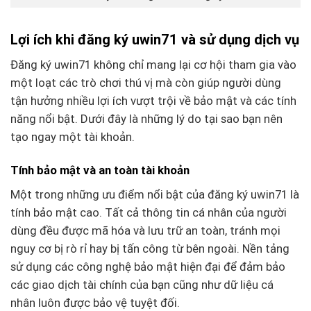
Lợi ích khi đăng ký uwin71 và sử dụng dịch vụ
Đăng ký uwin71 không chỉ mang lại cơ hội tham gia vào
một loạt các trò chơi thú vị mà còn giúp người dùng
tận hưởng nhiều lợi ích vượt trội về bảo mật và các tính
năng nổi bật. Dưới đây là những lý do tại sao bạn nên
tạo ngay một tài khoản.
Tính bảo mật và an toàn tài khoản
Một trong những ưu điểm nổi bật của đăng ký uwin71 là
tính bảo mật cao. Tất cả thông tin cá nhân của người
dùng đều được mã hóa và lưu trữ an toàn, tránh mọi
nguy cơ bị rò rỉ hay bị tấn công từ bên ngoài. Nền tảng
sử dụng các công nghệ bảo mật hiện đại để đảm bảo
các giao dịch tài chính của bạn cũng như dữ liệu cá
nhân luôn được bảo vệ tuyệt đối.