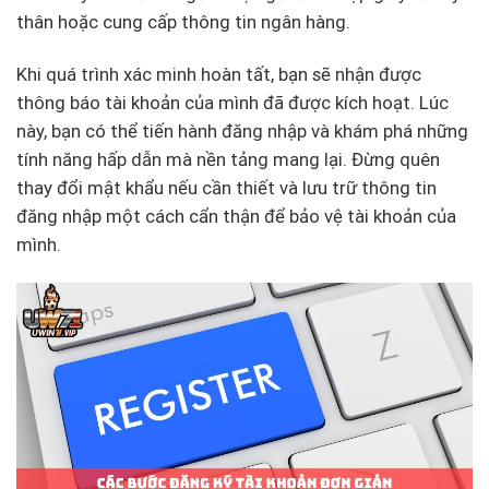
thân hoặc cung cấp thông tin ngân hàng.
Khi quá trình xác minh hoàn tất, bạn sẽ nhận được
thông báo tài khoản của mình đã được kích hoạt. Lúc
này, bạn có thể tiến hành đăng nhập và khám phá những
tính năng hấp dẫn mà nền tảng mang lại. Đừng quên
thay đổi mật khẩu nếu cần thiết và lưu trữ thông tin
đăng nhập một cách cẩn thận để bảo vệ tài khoản của
mình.