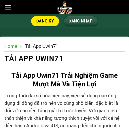
Bỏ
qua
nội
ĐĂNG KÝ
ĐĂNG NHẬP
dung
Home
»
Tải App Uwin71
TẢI APP UWIN71
Tải App Uwin71 Trải Nghiệm Game
Mượt Mà Và Tiện Lợi
Trong thời đại số hóa hiện nay, việc sử dụng các ứng
dụng di động đã trở nên vô cùng phổ biến, đặc biệt là
đối với các nền tảng giải trí trực tuyến. Với giao diện
thân thiện và khả năng tương thích tuyệt vời với cả hệ
điều hành Android và iOS, nó mang đến cho người chơi