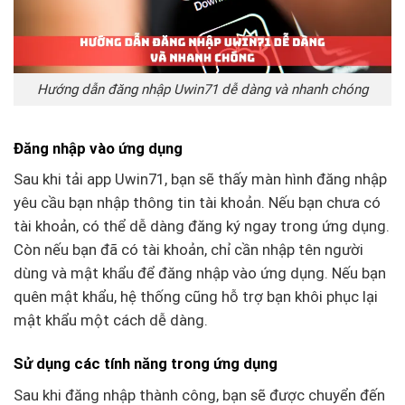
Hướng dẫn đăng nhập Uwin71 dễ dàng và nhanh chóng
Đăng nhập vào ứng dụng
Sau khi tải app Uwin71, bạn sẽ thấy màn hình đăng nhập
yêu cầu bạn nhập thông tin tài khoản. Nếu bạn chưa có
tài khoản, có thể dễ dàng đăng ký ngay trong ứng dụng.
Còn nếu bạn đã có tài khoản, chỉ cần nhập tên người
dùng và mật khẩu để đăng nhập vào ứng dụng. Nếu bạn
quên mật khẩu, hệ thống cũng hỗ trợ bạn khôi phục lại
mật khẩu một cách dễ dàng.
Sử dụng các tính năng trong ứng dụng
Sau khi đăng nhập thành công, bạn sẽ được chuyển đến