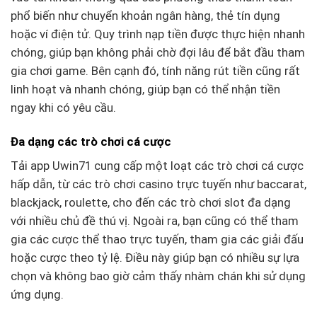
phổ biến như chuyển khoản ngân hàng, thẻ tín dụng
hoặc ví điện tử. Quy trình nạp tiền được thực hiện nhanh
chóng, giúp bạn không phải chờ đợi lâu để bắt đầu tham
gia chơi game. Bên cạnh đó, tính năng rút tiền cũng rất
linh hoạt và nhanh chóng, giúp bạn có thể nhận tiền
ngay khi có yêu cầu.
Đa dạng các trò chơi cá cược
Tải app Uwin71 cung cấp một loạt các trò chơi cá cược
hấp dẫn, từ các trò chơi casino trực tuyến như baccarat,
blackjack, roulette, cho đến các trò chơi slot đa dạng
với nhiều chủ đề thú vị. Ngoài ra, bạn cũng có thể tham
gia các cược thể thao trực tuyến, tham gia các giải đấu
hoặc cược theo tỷ lệ. Điều này giúp bạn có nhiều sự lựa
chọn và không bao giờ cảm thấy nhàm chán khi sử dụng
ứng dụng.