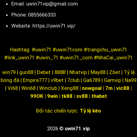
Email:
uwin71vip@gmail.com
Phone: 0855666333
Website:
https://uwin71.vip/
Hashtag: #uwin71 #uwin71com #trangchu_uwin71
#link_uwin71 #uwin_71 #uwin71_com #NhaCai_uwin71
win79
|
gun88
|
Debet
|
888B
|
Nhatvip
|
May88
|
Zbet
|
Tỷ lệ
bóng đá
|
Empire777
|
v9bet
|
7club
|
Ga6789
|
Gamvip
|
Na99
|
Vi68
|
Win68
|
Winclub
|
Xeng88
|
nowgoal
|
7m
|
vic88
|
99OK
|
9win
|
tk88
|
sv88
|
thabet
Đối tác chiến lược:
Tỷ lệ kèo
2026 ©
uwin71.vip