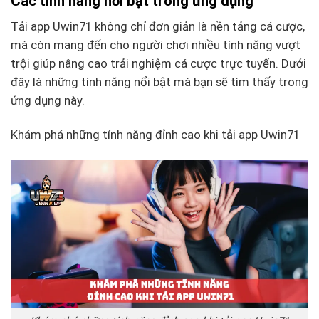
Các tính năng nổi bật trong ứng dụng
Tải app Uwin71 không chỉ đơn giản là nền tảng cá cược,
mà còn mang đến cho người chơi nhiều tính năng vượt
trội giúp nâng cao trải nghiệm cá cược trực tuyến. Dưới
đây là những tính năng nổi bật mà bạn sẽ tìm thấy trong
ứng dụng này.
Khám phá những tính năng đỉnh cao khi tải app Uwin71