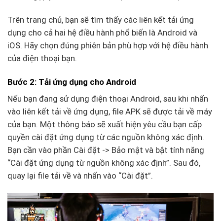
Trên trang chủ, bạn sẽ tìm thấy các liên kết tải ứng
dụng cho cả hai hệ điều hành phổ biến là Android và
iOS. Hãy chọn đúng phiên bản phù hợp với hệ điều hành
của điện thoại bạn.
Bước 2: Tải ứng dụng cho Android
Nếu bạn đang sử dụng điện thoại Android, sau khi nhấn
vào liên kết tải về ứng dụng, file APK sẽ được tải về máy
của bạn. Một thông báo sẽ xuất hiện yêu cầu bạn cấp
quyền cài đặt ứng dụng từ các nguồn không xác định.
Bạn cần vào phần Cài đặt -> Bảo mật và bật tính năng
“Cài đặt ứng dụng từ nguồn không xác định”. Sau đó,
quay lại file tải về và nhấn vào “Cài đặt”.