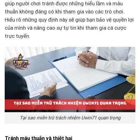
giúp người chơi tránh được những hiểu lầm và mâu
thuẫn không đáng có khi tham gia vào các trò chơi.
Hiểu rõ những quy định này sẽ giúp bạn bảo vệ quyền lợi
của mình và nâng cao sự tự tin khi tham gia cá cược
trực tuyến.
Tại sao miễn trừ trách nhiệm Uwin71 quan trọng
Tránh mâu thuẫn và thiệt hại