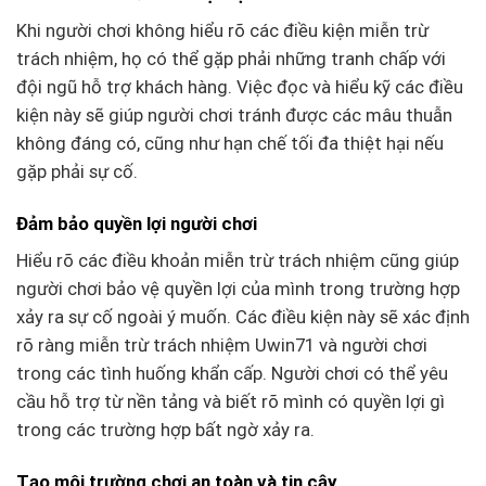
Khi người chơi không hiểu rõ các điều kiện miễn trừ
trách nhiệm, họ có thể gặp phải những tranh chấp với
đội ngũ hỗ trợ khách hàng. Việc đọc và hiểu kỹ các điều
kiện này sẽ giúp người chơi tránh được các mâu thuẫn
không đáng có, cũng như hạn chế tối đa thiệt hại nếu
gặp phải sự cố.
Đảm bảo quyền lợi người chơi
Hiểu rõ các điều khoản miễn trừ trách nhiệm cũng giúp
người chơi bảo vệ quyền lợi của mình trong trường hợp
xảy ra sự cố ngoài ý muốn. Các điều kiện này sẽ xác định
rõ ràng miễn trừ trách nhiệm Uwin71 và người chơi
trong các tình huống khẩn cấp. Người chơi có thể yêu
cầu hỗ trợ từ nền tảng và biết rõ mình có quyền lợi gì
trong các trường hợp bất ngờ xảy ra.
Tạo môi trường chơi an toàn và tin cậy