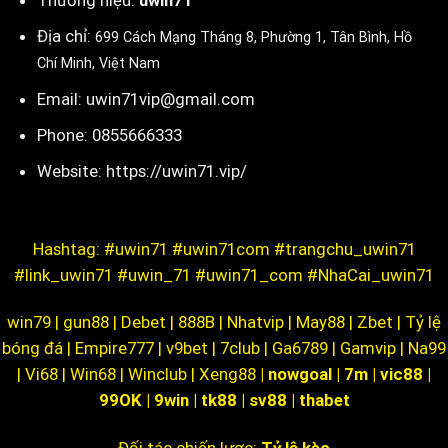
Thương hiệu:
uwin71
Địa chỉ:
699 Cách Mạng Tháng 8, Phường 1, Tân Bình, Hồ
Chí Minh, Việt Nam
Email:
uwin71vip@gmail.com
Phone: 0855666333
Website:
https://uwin71.vip/
Hashtag: #uwin71 #uwin71com #trangchu_uwin71
#link_uwin71 #uwin_71 #uwin71_com #NhaCai_uwin71
win79
|
gun88
|
Debet
|
888B
|
Nhatvip
|
May88
|
Zbet
|
Tỷ lệ
bóng đá
|
Empire777
|
v9bet
|
7club
|
Ga6789
|
Gamvip
|
Na99
|
Vi68
|
Win68
|
Winclub
|
Xeng88
|
nowgoal
|
7m
|
vic88
|
99OK
|
9win
|
tk88
|
sv88
|
thabet