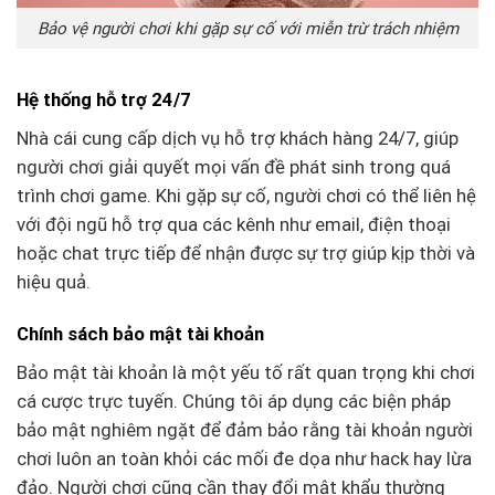
Bảo vệ người chơi khi gặp sự cố với miễn trừ trách nhiệm
Hệ thống hỗ trợ 24/7
Nhà cái cung cấp dịch vụ hỗ trợ khách hàng 24/7, giúp
người chơi giải quyết mọi vấn đề phát sinh trong quá
trình chơi game. Khi gặp sự cố, người chơi có thể liên hệ
với đội ngũ hỗ trợ qua các kênh như email, điện thoại
hoặc chat trực tiếp để nhận được sự trợ giúp kịp thời và
hiệu quả.
Chính sách bảo mật tài khoản
Bảo mật tài khoản là một yếu tố rất quan trọng khi chơi
cá cược trực tuyến. Chúng tôi áp dụng các biện pháp
bảo mật nghiêm ngặt để đảm bảo rằng tài khoản người
chơi luôn an toàn khỏi các mối đe dọa như hack hay lừa
đảo. Người chơi cũng cần thay đổi mật khẩu thường