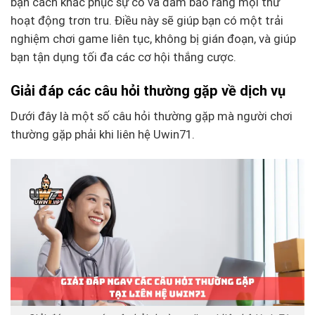
bạn cách khắc phục sự cố và đảm bảo rằng mọi thứ
hoạt động trơn tru. Điều này sẽ giúp bạn có một trải
nghiệm chơi game liên tục, không bị gián đoạn, và giúp
bạn tận dụng tối đa các cơ hội thắng cược.
Giải đáp các câu hỏi thường gặp về dịch vụ
Dưới đây là một số câu hỏi thường gặp mà người chơi
thường gặp phải khi liên hệ Uwin71.