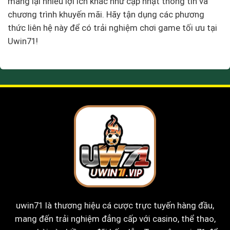
mang lại nhiều lợi ích khác như cập nhật thông tin và
chương trình khuyến mãi. Hãy tận dụng các phương
thức liên hệ này để có trải nghiệm chơi game tối ưu tại
Uwin71!
uwin71 là thương hiệu cá cược trực tuyến hàng đầu,
mang đến trải nghiệm đẳng cấp với casino, thể thao,