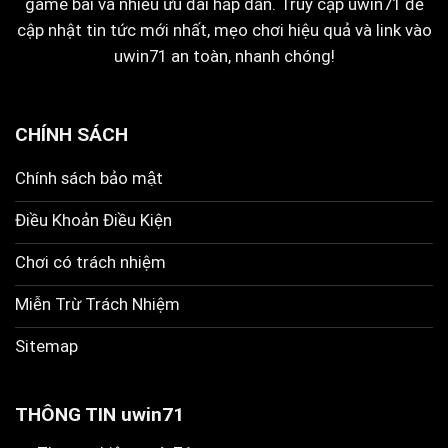
game bài và nhiều ưu đãi hấp dẫn. Truy cập uwin71 để
cập nhật tin tức mới nhất, mẹo chơi hiệu quả và link vào
uwin71 an toàn, nhanh chóng!
CHÍNH SÁCH
Chính sách bảo mật
Điều Khoản Điều Kiện
Chơi có trách nhiệm
Miễn Trừ Trách Nhiệm
Sitemap
THÔNG TIN uwin71