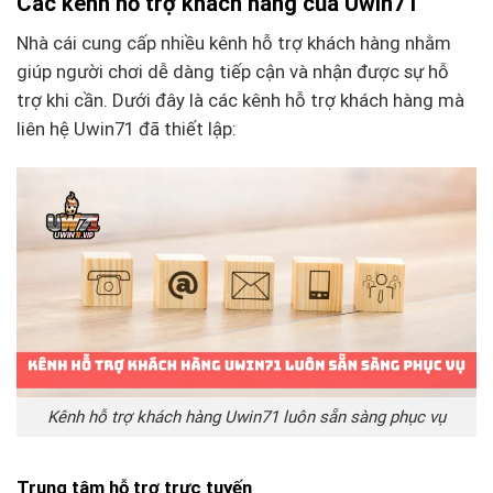
Các kênh hỗ trợ khách hàng của Uwin71
Nhà cái cung cấp nhiều kênh hỗ trợ khách hàng nhằm
giúp người chơi dễ dàng tiếp cận và nhận được sự hỗ
trợ khi cần. Dưới đây là các kênh hỗ trợ khách hàng mà
liên hệ Uwin71 đã thiết lập:
Kênh hỗ trợ khách hàng Uwin71 luôn sẵn sàng phục vụ
Trung tâm hỗ trợ trực tuyến