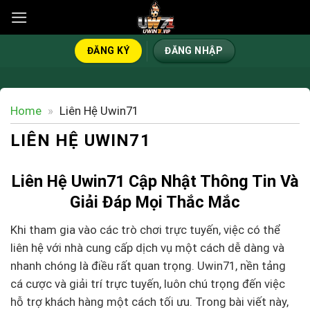
Bỏ
qua
nội
ĐĂNG KÝ
ĐĂNG NHẬP
dung
Home
»
Liên Hệ Uwin71
LIÊN HỆ UWIN71
Liên Hệ Uwin71 Cập Nhật Thông Tin Và
Giải Đáp Mọi Thắc Mắc
Khi tham gia vào các trò chơi trực tuyến, việc có thể
liên hệ với nhà cung cấp dịch vụ một cách dễ dàng và
nhanh chóng là điều rất quan trọng. Uwin71, nền tảng
cá cược và giải trí trực tuyến, luôn chú trọng đến việc
hỗ trợ khách hàng một cách tối ưu. Trong bài viết này,