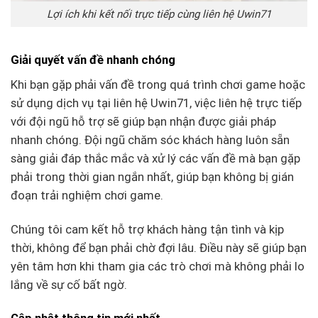
Lợi ích khi kết nối trực tiếp cùng liên hệ Uwin71
Giải quyết vấn đề nhanh chóng
Khi bạn gặp phải vấn đề trong quá trình chơi game hoặc
sử dụng dịch vụ tại liên hệ Uwin71, việc liên hệ trực tiếp
với đội ngũ hỗ trợ sẽ giúp bạn nhận được giải pháp
nhanh chóng. Đội ngũ chăm sóc khách hàng luôn sẵn
sàng giải đáp thắc mắc và xử lý các vấn đề mà bạn gặp
phải trong thời gian ngắn nhất, giúp bạn không bị gián
đoạn trải nghiệm chơi game.
Chúng tôi cam kết hỗ trợ khách hàng tận tình và kịp
thời, không để bạn phải chờ đợi lâu. Điều này sẽ giúp bạn
yên tâm hơn khi tham gia các trò chơi mà không phải lo
lắng về sự cố bất ngờ.