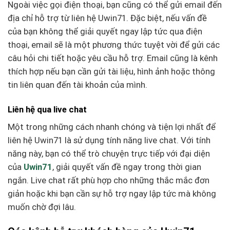
Ngoài việc gọi điện thoại, bạn cũng có thể gửi email đến
địa chỉ hỗ trợ từ liên hệ Uwin71. Đặc biệt, nếu vấn đề
của bạn không thể giải quyết ngay lập tức qua điện
thoại, email sẽ là một phương thức tuyệt vời để gửi các
câu hỏi chi tiết hoặc yêu cầu hỗ trợ. Email cũng là kênh
thích hợp nếu bạn cần gửi tài liệu, hình ảnh hoặc thông
tin liên quan đến tài khoản của mình.
Liên hệ qua live chat
Một trong những cách nhanh chóng và tiện lợi nhất để
liên hệ Uwin71 là sử dụng tính năng live chat. Với tính
năng này, bạn có thể trò chuyện trực tiếp với đại diện
của
Uwin71
, giải quyết vấn đề ngay trong thời gian
ngắn. Live chat rất phù hợp cho những thắc mắc đơn
giản hoặc khi bạn cần sự hỗ trợ ngay lập tức mà không
muốn chờ đợi lâu.