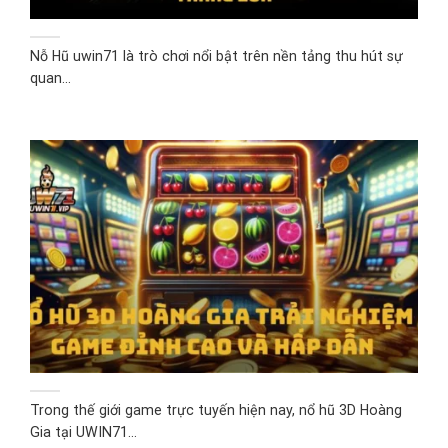
Nỗ Hũ uwin71 là trò chơi nổi bật trên nền tảng thu hút sự
quan...
Trong thế giới game trực tuyến hiện nay, nổ hũ 3D Hoàng
Gia tại UWIN71...