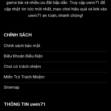
game bài và nhiều ưu đãi hấp dẫn. Truy cập uwin71 để
cập nhật tin tức mới nhất, mẹo chơi hiệu quả và link vào
uwin71 an toàn, nhanh chóng!
CHÍNH SÁCH
Chính sách bảo mật
Điều Khoản Điều Kiện
Chơi có trách nhiệm
Miễn Trừ Trách Nhiệm
Sitemap
THÔNG TIN uwin71