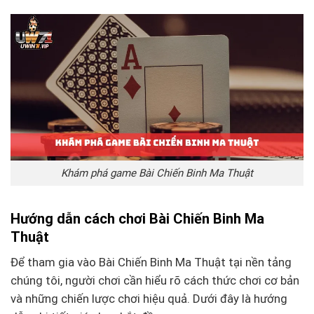
Khám phá game Bài Chiến Binh Ma Thuật
Hướng dẫn cách chơi Bài Chiến Binh Ma
Thuật
Để tham gia vào Bài Chiến Binh Ma Thuật tại nền tảng
chúng tôi, người chơi cần hiểu rõ cách thức chơi cơ bản
và những chiến lược chơi hiệu quả. Dưới đây là hướng