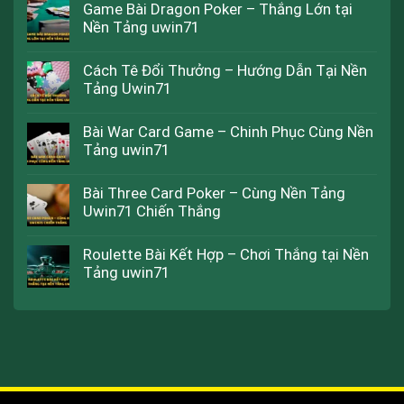
Game Bài Dragon Poker – Thắng Lớn tại
Nền Tảng uwin71
Cách Tê Đổi Thưởng – Hướng Dẫn Tại Nền
Tảng Uwin71
Bài War Card Game – Chinh Phục Cùng Nền
Tảng uwin71
Bài Three Card Poker – Cùng Nền Tảng
Uwin71 Chiến Thắng
Roulette Bài Kết Hợp – Chơi Thắng tại Nền
Tảng uwin71