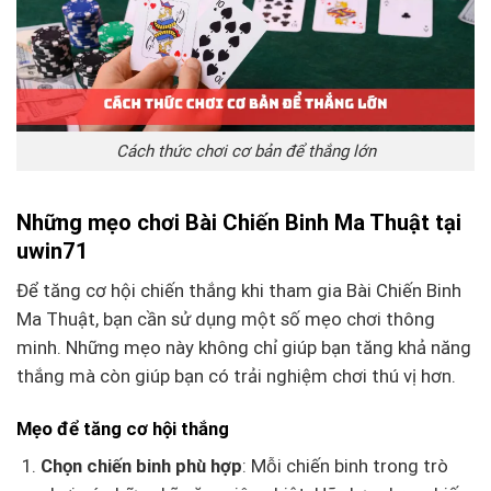
Cách thức chơi cơ bản để thắng lớn
Những mẹo chơi Bài Chiến Binh Ma Thuật tại
uwin71
Để tăng cơ hội chiến thắng khi tham gia Bài Chiến Binh
Ma Thuật, bạn cần sử dụng một số mẹo chơi thông
minh. Những mẹo này không chỉ giúp bạn tăng khả năng
thắng mà còn giúp bạn có trải nghiệm chơi thú vị hơn.
Mẹo để tăng cơ hội thắng
Chọn chiến binh phù hợp
: Mỗi chiến binh trong trò