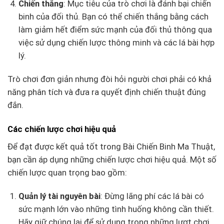
Chiến thắng
: Mục tiêu của trò chơi là đánh bại chiến
binh của đối thủ. Bạn có thể chiến thắng bằng cách
làm giảm hết điểm sức mạnh của đối thủ thông qua
việc sử dụng chiến lược thông minh và các lá bài hợp
lý.
Trò chơi đơn giản nhưng đòi hỏi người chơi phải có khả
năng phân tích và đưa ra quyết định chiến thuật đúng
đắn.
Các chiến lược chơi hiệu quả
Để đạt được kết quả tốt trong Bài Chiến Binh Ma Thuật,
bạn cần áp dụng những chiến lược chơi hiệu quả. Một số
chiến lược quan trọng bao gồm:
Quản lý tài nguyên bài
: Đừng lãng phí các lá bài có
sức mạnh lớn vào những tình huống không cần thiết.
Hãy giữ chúng lại để sử dụng trong những lượt chơi