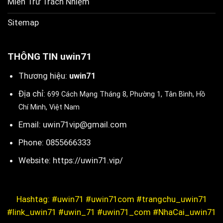
Miễn Trừ Trách Nhiệm
Sitemap
THÔNG TIN uwin71
Thương hiệu:
uwin71
Địa chỉ:
699 Cách Mạng Tháng 8, Phường 1, Tân Bình, Hồ
Chí Minh, Việt Nam
Email:
uwin71vip@gmail.com
Phone: 0855666333
Website:
https://uwin71.vip/
Hashtag: #uwin71 #uwin71com #trangchu_uwin71
#link_uwin71 #uwin_71 #uwin71_com #NhaCai_uwin71