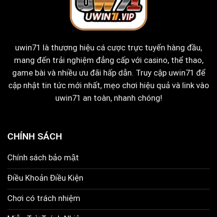
uwin71 là thương hiệu cá cược trực tuyến hàng đầu,
mang đến trải nghiệm đẳng cấp với casino, thể thao,
game bài và nhiều ưu đãi hấp dẫn. Truy cập uwin71 để
cập nhật tin tức mới nhất, mẹo chơi hiệu quả và link vào
uwin71 an toàn, nhanh chóng!
CHÍNH SÁCH
Chính sách bảo mật
Điều Khoản Điều Kiện
Chơi có trách nhiệm