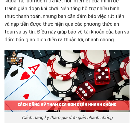
Ngoài ra, luôn kiểm tra kết nối internet của mình để
tránh gián đoạn khi chơi. Nền tảng hỗ trợ nhiều hình
thức thanh toán, nhưng bạn cần đảm bảo việc rút tiền
và nạp tiền được thực hiện qua các phương thức an
toàn và uy tín. Điều này giúp bảo vệ tài khoản của bạn và
đảm bảo giao dịch diễn ra thuận lợi, nhanh chóng.
Cách đăng ký tham gia đơn giản nhanh chóng