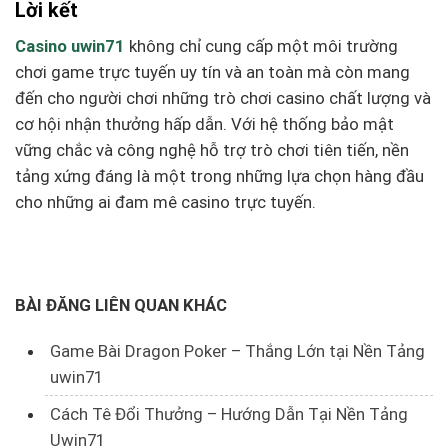
Lời kết
Casino uwin71
không chỉ cung cấp một môi trường
chơi game trực tuyến uy tín và an toàn mà còn mang
đến cho người chơi những trò chơi casino chất lượng và
cơ hội nhận thưởng hấp dẫn. Với hệ thống bảo mật
vững chắc và công nghệ hỗ trợ trò chơi tiên tiến, nền
tảng xứng đáng là một trong những lựa chọn hàng đầu
cho những ai đam mê casino trực tuyến.
BÀI ĐĂNG LIÊN QUAN KHÁC
Game Bài Dragon Poker – Thắng Lớn tại Nền Tảng
uwin71
Cách Tê Đổi Thưởng – Hướng Dẫn Tại Nền Tảng
Uwin71