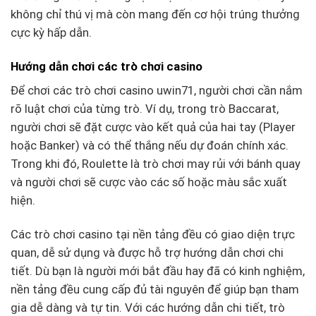
không chỉ thú vị mà còn mang đến cơ hội trúng thưởng
cực kỳ hấp dẫn.
Hướng dẫn chơi các trò chơi casino
Để chơi các trò chơi casino uwin71, người chơi cần nắm
rõ luật chơi của từng trò. Ví dụ, trong trò Baccarat,
người chơi sẽ đặt cược vào kết quả của hai tay (Player
hoặc Banker) và có thể thắng nếu dự đoán chính xác.
Trong khi đó, Roulette là trò chơi may rủi với bánh quay
và người chơi sẽ cược vào các số hoặc màu sắc xuất
hiện.
Các trò chơi casino tại nền tảng đều có giao diện trực
quan, dễ sử dụng và được hỗ trợ hướng dẫn chơi chi
tiết. Dù bạn là người mới bắt đầu hay đã có kinh nghiệm,
nền tảng đều cung cấp đủ tài nguyên để giúp bạn tham
gia dễ dàng và tự tin. Với các hướng dẫn chi tiết, trò