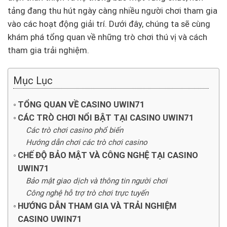
tảng đang thu hút ngày càng nhiều người chơi tham gia
vào các hoạt động giải trí. Dưới đây, chúng ta sẽ cùng
khám phá tổng quan về những trò chơi thú vị và cách
tham gia trải nghiệm.
Mục Lục
TỔNG QUAN VỀ CASINO UWIN71
CÁC TRÒ CHƠI NỔI BẬT TẠI CASINO UWIN71
Các trò chơi casino phổ biến
Hướng dẫn chơi các trò chơi casino
CHẾ ĐỘ BẢO MẬT VÀ CÔNG NGHỆ TẠI CASINO
UWIN71
Bảo mật giao dịch và thông tin người chơi
Công nghệ hỗ trợ trò chơi trực tuyến
HƯỚNG DẪN THAM GIA VÀ TRẢI NGHIỆM
CASINO UWIN71