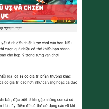
hắng ngoạn mục
yết định đến chiến lược chơi của bạn. Nếu
khi cược quá nhiều có thể khiến bạn nhanh
sao cho hợp lý trong từng ván chơi.
Mỗi loại cá sẽ có giá trị phần thưởng khác
á có giá trị cao hơn, như cá vàng hoặc cá đặc
khi bắn, đặc biệt là khi gặp những con cá có
n tích lũy điểm để có thể sử dụng các vũ khí