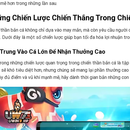
mẽ hơn trong những lần sau.
ng Chiến Lược Chiến Thắng Trong Chi
 thần bắn cá không chỉ dựa vào may mắn, mà còn yêu cầu người ch
. Dưới đây là một số chiến lược giúp bạn tối đa hóa lợi nhuận tro
 Trung Vào Cá Lớn Để Nhận Thưởng Cao
rong những chiến lược quan trọng trong chiến thần bắn cá là tập
n sẽ khó tiêu diệt hơn, nhưng chúng sẽ mang lại phần thưởng cao g
lũy đủ điểm và vũ khí mạnh mẽ, hãy dành thời gian bắn những co