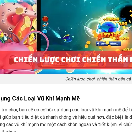
Chiến lược chơi chiến thần bắn cá 
ụng Các Loại Vũ Khí Mạnh Mẽ
 trò chơi, bạn sẽ có cơ hội sử dụng các loại vũ khí mạnh mẽ để 
ẽ giúp bạn tiêu diệt cá nhanh chóng và hiệu quả hơn, đặc biệt là 
ng các vũ khí mạnh mẽ một cách khôn ngoan và tiết kiệm, vì chúng
 thường.