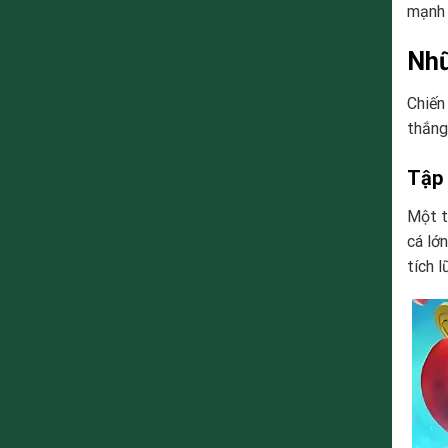
mạnh 
Nhữ
Chiến
thắng
Tập
Một t
cá lớ
tích 