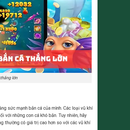
thắng lớn
tăng sức mạnh bắn cá của mình. Các loại vũ khí
đối với những con cá khó bắn. Tuy nhiên, hãy
 thường có giá trị cao hơn so với các vũ khí