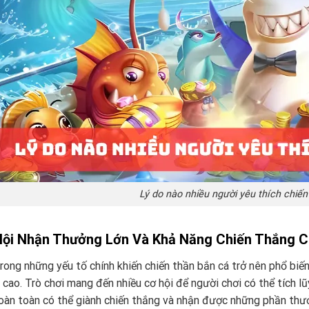
Lý do nào nhiều người yêu thích chiến
ội Nhận Thưởng Lớn Và Khả Năng Chiến Thắng 
rong những yếu tố chính khiến chiến thần bắn cá trở nên phổ biến
 cao. Trò chơi mang đến nhiều cơ hội để người chơi có thể tích lũ
oàn toàn có thể giành chiến thắng và nhận được những phần thưở