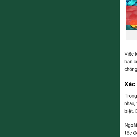
Việc 
bạn c
chóng
Xác 
Trong
nhau,
biệt. 
Ngoài
tốc đ