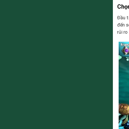
Chọ
Đầu t
đến s
rủi ro 