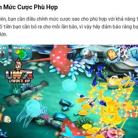
n Mức Cược Phù Hợp
iên, bạn cần điều chỉnh mức cược sao cho phù hợp với khả năng 
ố tiền bạn cần bỏ ra cho mỗi lần bắn, vì vậy hãy đảm bảo rằng b
lớn.