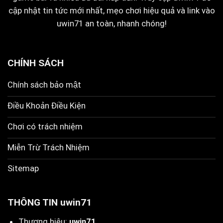
cập nhật tin tức mới nhất, mẹo chơi hiệu quả và link vào
uwin71 an toàn, nhanh chóng!
CHÍNH SÁCH
Chính sách bảo mật
Điều Khoản Điều Kiện
Chơi có trách nhiệm
Miễn Trừ Trách Nhiệm
Sitemap
THÔNG TIN uwin71
Thương hiệu:
uwin71