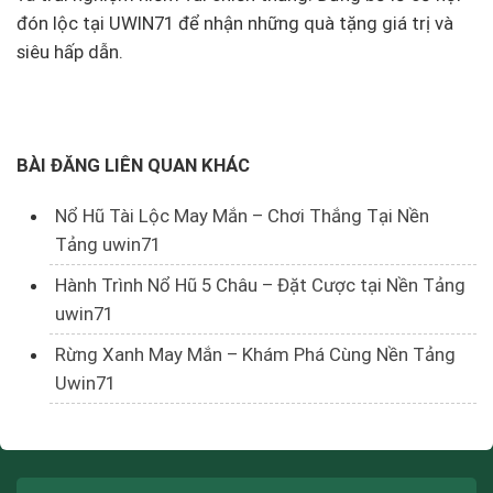
đón lộc tại UWIN71 để nhận những quà tặng giá trị và
siêu hấp dẫn.
BÀI ĐĂNG LIÊN QUAN KHÁC
Nổ Hũ Tài Lộc May Mắn – Chơi Thắng Tại Nền
Tảng uwin71
Hành Trình Nổ Hũ 5 Châu – Đặt Cược tại Nền Tảng
uwin71
Rừng Xanh May Mắn – Khám Phá Cùng Nền Tảng
Uwin71