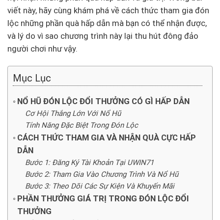
viết này, hãy cùng khám phá về cách thức tham gia đón
lộc những phần quà hấp dẫn mà bạn có thể nhận được,
và lý do vì sao chương trình này lại thu hút đông đảo
người chơi như vậy.
Mục Lục
NỔ HŨ ĐÓN LỘC ĐỔI THƯỞNG CÓ GÌ HẤP DẪN
Cơ Hội Thắng Lớn Với Nổ Hũ
Tính Năng Đặc Biệt Trong Đón Lộc
CÁCH THỨC THAM GIA VÀ NHẬN QUÀ CỰC HẤP
DẪN
Bước 1: Đăng Ký Tài Khoản Tại UWIN71
Bước 2: Tham Gia Vào Chương Trình Và Nổ Hũ
Bước 3: Theo Dõi Các Sự Kiện Và Khuyến Mãi
PHẦN THƯỞNG GIÁ TRỊ TRONG ĐÓN LỘC ĐỔI
THƯỞNG