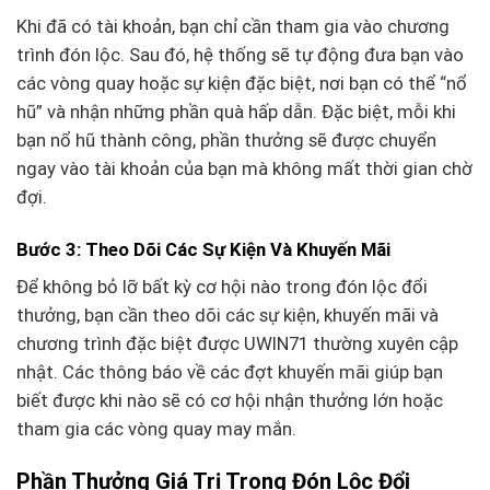
Khi đã có tài khoản, bạn chỉ cần tham gia vào chương
trình đón lộc. Sau đó, hệ thống sẽ tự động đưa bạn vào
các vòng quay hoặc sự kiện đặc biệt, nơi bạn có thể “nổ
hũ” và nhận những phần quà hấp dẫn. Đặc biệt, mỗi khi
bạn nổ hũ thành công, phần thưởng sẽ được chuyển
ngay vào tài khoản của bạn mà không mất thời gian chờ
đợi.
Bước 3: Theo Dõi Các Sự Kiện Và Khuyến Mãi
Để không bỏ lỡ bất kỳ cơ hội nào trong đón lộc đổi
thưởng, bạn cần theo dõi các sự kiện, khuyến mãi và
chương trình đặc biệt được UWIN71 thường xuyên cập
nhật. Các thông báo về các đợt khuyến mãi giúp bạn
biết được khi nào sẽ có cơ hội nhận thưởng lớn hoặc
tham gia các vòng quay may mắn.
Phần Thưởng Giá Trị Trong Đón Lộc Đổi