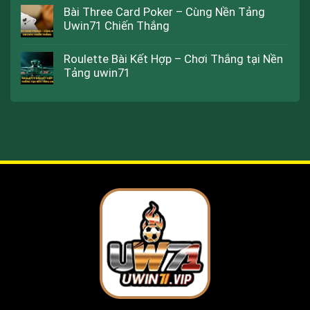
Bài Three Card Poker – Cùng Nền Tảng
Uwin71 Chiến Thắng
Roulette Bài Kết Hợp – Chơi Thắng tại Nền
Tảng uwin71