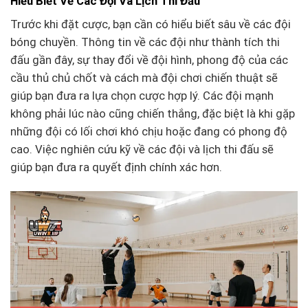
Hiểu Biết Về Các Đội Và Lịch Thi Đấu
Trước khi đặt cược, bạn cần có hiểu biết sâu về các đội
bóng chuyền. Thông tin về các đội như thành tích thi
đấu gần đây, sự thay đổi về đội hình, phong độ của các
cầu thủ chủ chốt và cách mà đội chơi chiến thuật sẽ
giúp bạn đưa ra lựa chọn cược hợp lý. Các đội mạnh
không phải lúc nào cũng chiến thắng, đặc biệt là khi gặp
những đội có lối chơi khó chịu hoặc đang có phong độ
cao. Việc nghiên cứu kỹ về các đội và lịch thi đấu sẽ
giúp bạn đưa ra quyết định chính xác hơn.