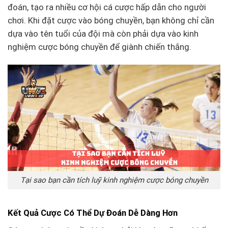
đoán, tạo ra nhiều cơ hội cá cược hấp dẫn cho người
chơi. Khi đặt cược vào bóng chuyền, bạn không chỉ cần
dựa vào tên tuổi của đội mà còn phải dựa vào kinh
nghiệm cược bóng chuyền để giành chiến thắng.
Tại sao bạn cần tích luỹ kinh nghiệm cược bóng chuyền
Kết Quả Cược Có Thể Dự Đoán Dễ Dàng Hơn