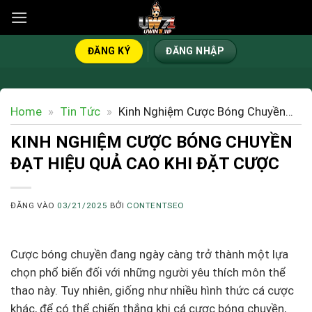
Bỏ
qua
nội
ĐĂNG KÝ
ĐĂNG NHẬP
dung
Home
»
Tin Tức
»
Kinh Nghiệm Cược Bóng Chuyền
Đạt Hiệu Quả Cao Khi Đặt Cược
KINH NGHIỆM CƯỢC BÓNG CHUYỀN
ĐẠT HIỆU QUẢ CAO KHI ĐẶT CƯỢC
ĐĂNG VÀO
03/21/2025
BỞI
CONTENTSEO
Cược bóng chuyền đang ngày càng trở thành một lựa
chọn phổ biến đối với những người yêu thích môn thể
thao này. Tuy nhiên, giống như nhiều hình thức cá cược
khác, để có thể chiến thắng khi cá cược bóng chuyền,