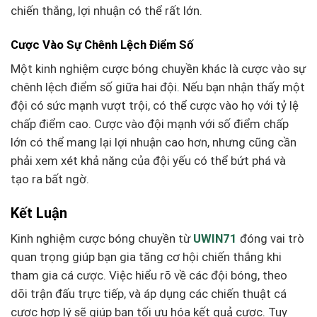
chiến thắng, lợi nhuận có thể rất lớn.
Cược Vào Sự Chênh Lệch Điểm Số
Một kinh nghiệm cược bóng chuyền khác là cược vào sự
chênh lệch điểm số giữa hai đội. Nếu bạn nhận thấy một
đội có sức mạnh vượt trội, có thể cược vào họ với tỷ lệ
chấp điểm cao. Cược vào đội mạnh với số điểm chấp
lớn có thể mang lại lợi nhuận cao hơn, nhưng cũng cần
phải xem xét khả năng của đội yếu có thể bứt phá và
tạo ra bất ngờ.
Kết Luận
Kinh nghiệm cược bóng chuyền từ
UWIN71
đóng vai trò
quan trọng giúp bạn gia tăng cơ hội chiến thắng khi
tham gia cá cược. Việc hiểu rõ về các đội bóng, theo
dõi trận đấu trực tiếp, và áp dụng các chiến thuật cá
cược hợp lý sẽ giúp bạn tối ưu hóa kết quả cược. Tuy