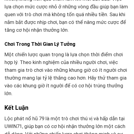
lựa chọn mức cược nhỏ ở những vòng đầu giúp bạn làm
quen với trò chơi mà không tốn quá nhiều tiền. Sau khi
nắm bắt được nhịp chơi, bạn có thể nâng mức cược để
tăng cơ hội nhận thưởng lớn.
Chơi Trong Thời Gian Lý Tưởng
Một chiến lược quan trọng là lựa chọn thời điểm chơi
hợp lý. Theo kinh nghiệm của nhiều người chơi, việc
tham gia trò chơi vào những khung giờ có ít người chơi
thường mang lại tỷ lệ thắng cao hơn. Hãy thử tham gia
vào các khung giờ ít người để có cơ hội trúng thưởng
lớn.
Kết Luận
Lộc phát nổ hũ 79 là một trò chơi thú vị và hấp dẫn tại
UWIN71, giúp bạn có cơ hội nhận thưởng lớn một cách
dễ dàng. Với những chiến lược chơi thông minh và sự