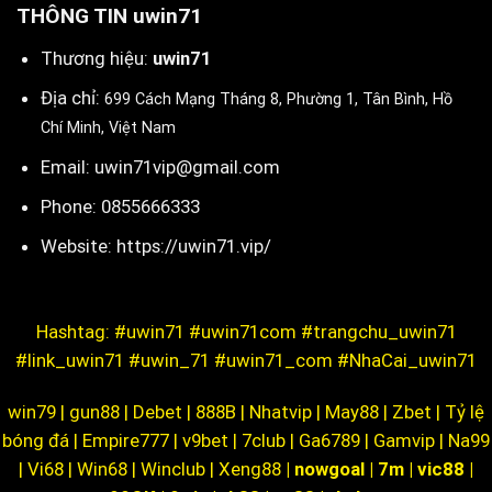
THÔNG TIN uwin71
Thương hiệu:
uwin71
Địa chỉ:
699 Cách Mạng Tháng 8, Phường 1, Tân Bình, Hồ
Chí Minh, Việt Nam
Email:
uwin71vip@gmail.com
Phone: 0855666333
Website:
https://uwin71.vip/
Hashtag: #uwin71 #uwin71com #trangchu_uwin71
#link_uwin71 #uwin_71 #uwin71_com #NhaCai_uwin71
win79
|
gun88
|
Debet
|
888B
|
Nhatvip
|
May88
|
Zbet
|
Tỷ lệ
bóng đá
|
Empire777
|
v9bet
|
7club
|
Ga6789
|
Gamvip
|
Na99
|
Vi68
|
Win68
|
Winclub
|
Xeng88
|
nowgoal
|
7m
|
vic88
|