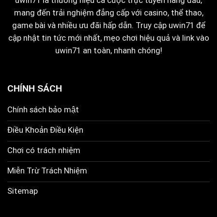
mang đến trải nghiệm đẳng cấp với casino, thể thao,
game bài và nhiều ưu đãi hấp dẫn. Truy cập uwin71 để
cập nhật tin tức mới nhất, mẹo chơi hiệu quả và link vào
uwin71 an toàn, nhanh chóng!
CHÍNH SÁCH
Chính sách bảo mật
Điều Khoản Điều Kiện
Chơi có trách nhiệm
Miễn Trừ Trách Nhiệm
Sitemap