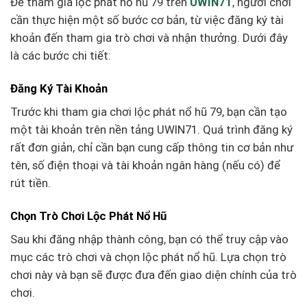
Để tham gia lộc phát nổ hũ 79 trên
UWIN71
, người chơi
cần thực hiện một số bước cơ bản, từ việc đăng ký tài
khoản đến tham gia trò chơi và nhận thưởng. Dưới đây
là các bước chi tiết:
Đăng Ký Tài Khoản
Trước khi tham gia chơi lộc phát nổ hũ 79, bạn cần tạo
một tài khoản trên nền tảng UWIN71. Quá trình đăng ký
rất đơn giản, chỉ cần bạn cung cấp thông tin cơ bản như
tên, số điện thoại và tài khoản ngân hàng (nếu có) để
rút tiền.
Chọn Trò Chơi Lộc Phát Nổ Hũ
Sau khi đăng nhập thành công, bạn có thể truy cập vào
mục các trò chơi và chọn lộc phát nổ hũ. Lựa chọn trò
chơi này và bạn sẽ được đưa đến giao diện chính của trò
chơi.