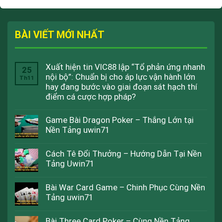
BÀI VIẾT MỚI NHẤT
Xuất hiện tin VIC88 lập “Tổ phản ứng nhanh
25
nội bộ”: Chuẩn bị cho áp lực vận hành lớn
Th11
hay đang bước vào giai đoạn sát hạch thí
điểm cá cược hợp pháp?
Game Bài Dragon Poker – Thắng Lớn tại
Nền Tảng uwin71
Cách Tê Đổi Thưởng – Hướng Dẫn Tại Nền
Tảng Uwin71
Bài War Card Game – Chinh Phục Cùng Nền
Tảng uwin71
Bài Three Card Poker – Cùng Nền Tảng