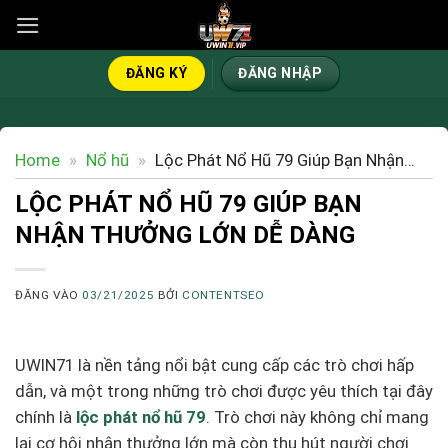
Bỏ
qua
nội
ĐĂNG KÝ
ĐĂNG NHẬP
dung
Home
»
Nổ hũ
»
Lộc Phát Nổ Hũ 79 Giúp Bạn Nhận
Thưởng Lớn Dễ Dàng
LỘC PHÁT NỔ HŨ 79 GIÚP BẠN
NHẬN THƯỞNG LỚN DỄ DÀNG
ĐĂNG VÀO
03/21/2025
BỞI
CONTENTSEO
UWIN71 là nền tảng nổi bật cung cấp các trò chơi hấp
dẫn, và một trong những trò chơi được yêu thích tại đây
chính là
lộc phát nổ hũ 79
. Trò chơi này không chỉ mang
lại cơ hội nhận thưởng lớn mà còn thu hút người chơi