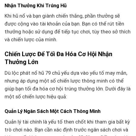
Nhận Thưởng Khi Trúng Hũ
Khi hũ nổ và bạn giành chiến thắng, phần thưởng sẽ
được cộng vào tài khoản của bạn. Bạn có thể rút tiền
thưởng hoặc sử dụng để tiếp tục chơi, tùy theo sở thích
và chiến lược của mình.
Chiến Lược Để Tối Đa Hóa Cơ Hội Nhận
Thưởng Lớn
Dù lộc phát nổ hũ 79 chủ yếu dựa vào yếu tố may mắn,
nhưng áp dụng một số chiến lược thông minh có thể
giúp bạn tối đa hóa cơ hội trúng thưởng lớn. Dưới đây là
một số chiến lược hiệu quả:
Quản Lý Ngân Sách Một Cách Thông Minh
Quản lý tài chính là yếu tố then chốt khi tham gia bất kỳ
trò chơi nào. Bạn cần xác định trước ngân sách chơi và