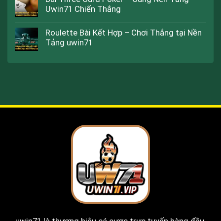
Uwin71 Chiến Thắng
Roulette Bài Kết Hợp – Chơi Thắng tại Nền
Tảng uwin71
uwin71 là thương hiệu cá cược trực tuyến hàng đầu,