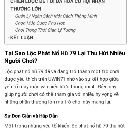
CHIẾN LƯỢC ĐỂ TỐI ĐA HÓA CƠ HỘI NHẬN
THƯỞNG LỚN
Quản Lý Ngân Sách Một Cách Thông Minh
Chọn Mức Cược Phù Hợp
Chơi Trong Thời Gian Lý Tưởng
KẾT LUẬN
Tại Sao Lộc Phát Nổ Hũ 79 Lại Thu Hút Nhiều
Người Chơi?
Lộc phát nổ hũ 79 đã và đang trở thành một trò chơi
được yêu thích trên UWIN71 nhờ vào sự kết hợp giữa
yếu tố may mắn và chiến lược thông minh. Điều này
giúp người chơi có thể tham gia với nhiều hy vọng về
những phần thưởng lớn mà trò chơi này mang lại.
Sự Đơn Giản và Hấp Dẫn
Một trong những yếu tố khiến lộc phát nổ hũ 79 thu hút