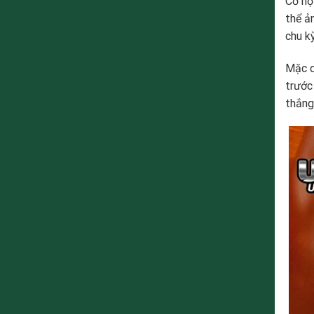
Cơ hộ
thể ả
chu k
Mặc d
trước
thắng