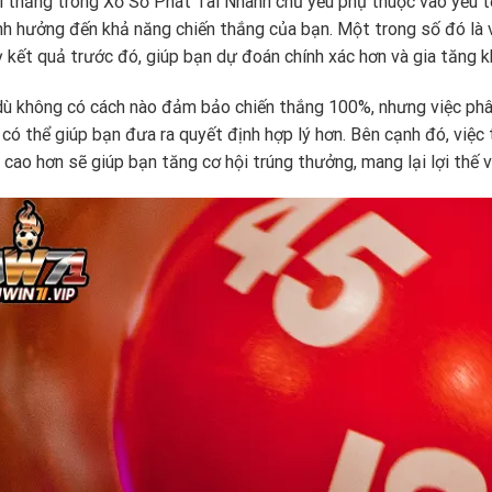
i thắng trong Xổ Số Phát Tài Nhanh chủ yếu phụ thuộc vào yếu t
nh hưởng đến khả năng chiến thắng của bạn. Một trong số đó là v
ỳ kết quả trước đó, giúp bạn dự đoán chính xác hơn và gia tăng 
ù không có cách nào đảm bảo chiến thắng 100%, nhưng việc phân
 có thể giúp bạn đưa ra quyết định hợp lý hơn. Bên cạnh đó, việc
 cao hơn sẽ giúp bạn tăng cơ hội trúng thưởng, mang lại lợi thế v