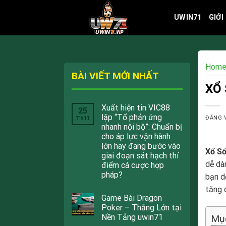
Bỏ
UWIN71
GIỚI
qua
nội
dung
Hom
BÀI VIẾT MỚI NHẤT
XỔ
Xuất hiện tin VIC88
25
lập “Tổ phản ứng
ĐĂNG 
Th11
nhanh nội bộ”: Chuẩn bị
cho áp lực vận hành
lớn hay đang bước vào
Xổ Số
giai đoạn sát hạch thí
dễ dà
điểm cá cược hợp
pháp?
bạn d
tăng 
Game Bài Dragon
Poker – Thắng Lớn tại
Nền Tảng uwin71
Mụ