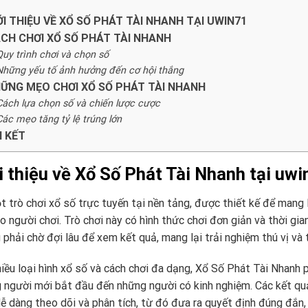
ỚI THIỆU VỀ XỔ SỐ PHÁT TÀI NHANH TẠI UWIN71
CH CHƠI XỔ SỐ PHÁT TÀI NHANH
Quy trình chơi và chọn số
Những yếu tố ảnh hưởng đến cơ hội thắng
ỮNG MẸO CHƠI XỔ SỐ PHÁT TÀI NHANH
Cách lựa chọn số và chiến lược cược
Các mẹo tăng tỷ lệ trúng lớn
I KẾT
i thiệu về Xổ Số Phát Tài Nhanh tại uw
t trò chơi xổ số trực tuyến tại nền tảng, được thiết kế để mang l
ho người chơi. Trò chơi này có hình thức chơi đơn giản và thời gi
 phải chờ đợi lâu để xem kết quả, mang lại trải nghiệm thú vị và t
hiều loại hình xổ số và cách chơi đa dạng, Xổ Số Phát Tài Nhanh 
 người mới bắt đầu đến những người có kinh nghiệm. Các kết quả
dễ dàng theo dõi và phân tích, từ đó đưa ra quyết định đúng đắn,