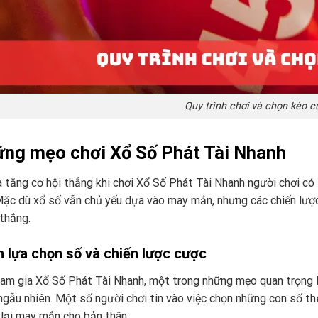
Quy trình chơi và chọn kèo 
ng mẹo chơi Xổ Số Phát Tài Nhanh
a tăng cơ hội thắng khi chơi Xổ Số Phát Tài Nhanh người chơi c
Mặc dù xổ số vẫn chủ yếu dựa vào may mắn, nhưng các chiến lược
 thắng.
 lựa chọn số và chiến lược cược
ham gia Xổ Số Phát Tài Nhanh, một trong những mẹo quan trọng l
ngẫu nhiên. Một số người chơi tin vào việc chọn những con số t
lại may mắn cho bản thân.