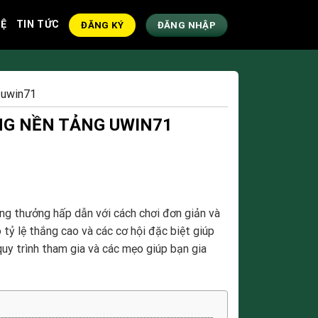
HỆ
TIN TỨC
ĐĂNG KÝ
ĐĂNG NHẬP
 uwin71
NG NỀN TẢNG UWIN71
úng thưởng hấp dẫn với cách chơi đơn giản và
 tỷ lệ thắng cao và các cơ hội đặc biệt giúp
quy trình tham gia và các mẹo giúp bạn gia