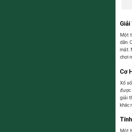
Giải
Một t
dẫn. 
mắt. 
chơi n
Cơ H
Xổ số
được 
giải 
khác 
Tính
Một l