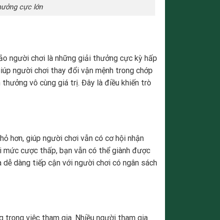
hưởng cực lớn
ảo người chơi là những giải thưởng cực kỳ hấp
giúp người chơi thay đổi vận mệnh trong chớp
thưởng vô cùng giá trị. Đây là điều khiến trò
hỏ hơn, giúp người chơi vẫn có cơ hội nhận
với mức cược thấp, bạn vẫn có thể giành được
và dễ dàng tiếp cận với người chơi có ngân sách
ng trong việc tham gia. Nhiều người tham gia