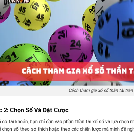
Cách tham gia xổ số thần tài trê
 2: Chọn Số Và Đặt Cược
ã có tài khoản, bạn chỉ cần vào phần thần tài xổ số và lựa chọn
ể chọn số theo sở thích hoặc theo các chiến lược mà mình đã ngh