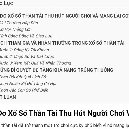
c Lục
 DO XỔ SỐ THẦN TÀI THU HÚT NGƯỜI CHƠI VÀ MANG LẠI CƠ
Giải Thưởng Hấp Dẫn
Cơ Hội Thắng Lớn
Tính Cộng Đồng Và Giao Lưu
CH THAM GIA VÀ NHẬN THƯỞNG TRONG XỔ SỐ THẦN TÀI
Bước 1: Đăng Ký Tài Khoản
Bước 2: Chọn Số Và Đặt Cược
Bước 3: Xem Kết Quả Và Nhận Thưởng
ỮNG BÍ QUYẾT ĐỂ TĂNG KHẢ NĂNG TRÚNG THƯỞNG
Theo Dõi Kết Quả Lịch Sử
Chọn Nhiều Số Để Tăng Cơ Hội
Chọn Các Con Số Phổ Biến
T LUẬN
Do Xổ Số Thần Tài Thu Hút Người Chơi 
 thần tài đã trở thành một trò chơi cực kỳ phổ biến vì nó mang l