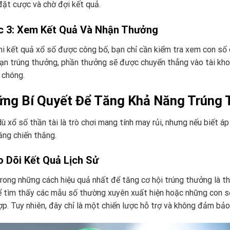
đặt cược và chờ đợi kết quả.
c 3: Xem Kết Quả Và Nhận Thưởng
hi kết quả xổ số được công bố, bạn chỉ cần kiểm tra xem con số 
ạn trúng thưởng, phần thưởng sẽ được chuyển thẳng vào tài kho
 chóng.
ng Bí Quyết Để Tăng Khả Năng Trúng
ù xổ số thần tài là trò chơi mang tính may rủi, nhưng nếu biết á
ăng chiến thắng.
 Dõi Kết Quả Lịch Sử
rong những cách hiệu quả nhất để tăng cơ hội trúng thưởng là th
ể tìm thấy các mẫu số thường xuyên xuất hiện hoặc những con số 
ợp. Tuy nhiên, đây chỉ là một chiến lược hỗ trợ và không đảm bảo