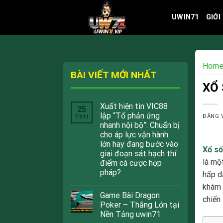
Bỏ
UWIN71
GIỚI
qua
nội
dung
Hom
BÀI VIẾT MỚI NHẤT
XỔ
Xuất hiện tin VIC88
25
lập “Tổ phản ứng
ĐĂNG 
Th11
nhanh nội bộ”: Chuẩn bị
cho áp lực vận hành
lớn hay đang bước vào
Xổ số
giai đoạn sát hạch thí
là mộ
điểm cá cược hợp
pháp?
hấp d
khám 
Game Bài Dragon
chiến
Poker – Thắng Lớn tại
Nền Tảng uwin71