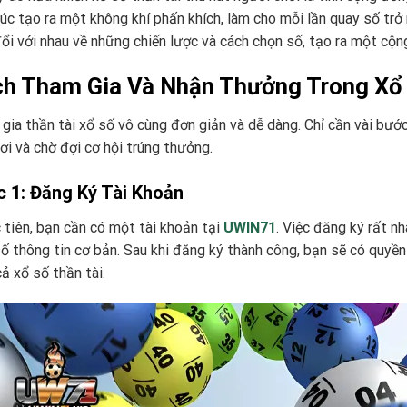
lúc tạo ra một không khí phấn khích, làm cho mỗi lần quay số trở 
đổi với nhau về những chiến lược và cách chọn số, tạo ra một cộn
h Tham Gia Và Nhận Thưởng Trong Xổ 
gia thần tài xổ số vô cùng đơn giản và dễ dàng. Chỉ cần vài bướ
hơi và chờ đợi cơ hội trúng thưởng.
 1: Đăng Ký Tài Khoản
 tiên, bạn cần có một tài khoản tại
UWIN71
. Việc đăng ký rất n
ố thông tin cơ bản. Sau khi đăng ký thành công, bạn sẽ có quyền 
ả xổ số thần tài.