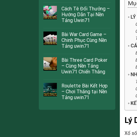
Mụ
Cách Tê Đổi Thưởng –
Hướng Dẫn Tại Nền
LÝ
Tảng Uwin71
Bài War Card Game –
Chinh Phục Cùng Nền
CÁ
Tảng uwin71
Bài Three Card Poker
– Cùng Nền Tảng
Uwin71 Chiến Thắng
NH
Roulette Bài Kết Hợp
– Chơi Thắng tại Nền
Tảng uwin71
KẾ
Lý 
Xổ số