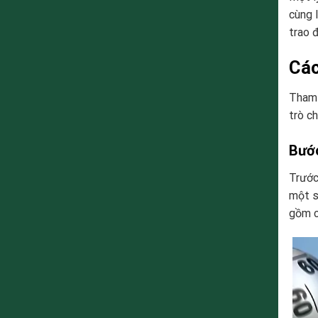
cùng 
trao 
Các
Tham 
trò c
Bước
Trước
một s
gồm c