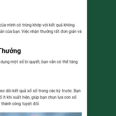
của mình có trùng khớp với kết quả không.
ản của bạn. Việc nhận thưởng rất đơn giản và
 Thưởng
p dụng một số bí quyết, bạn vẫn có thể tăng
eo dõi kết quả xổ số trong các kỳ trước. Bạn
ít khi xuất hiện, giúp bạn chọn lựa con số
 thành công tuyệt đối.